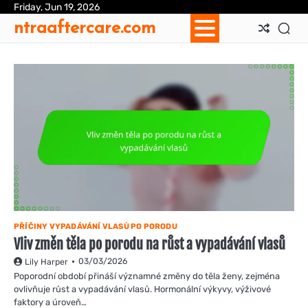
Skip
Friday, Jun 19, 2026
Ab
Con
Coo
Pri
Sit
Te
ntraaftercare.com
to
Us
Us
Pol
Pol
an
content
Con
PŘÍČINY VYPADÁVÁNÍ VLASŮ PO PORODU
Vliv změn těla po porodu na růst a vypadávání vlasů
03/03/2026
Lily Harper
Poporodní období přináší významné změny do těla ženy, zejména
ovlivňuje růst a vypadávání vlasů. Hormonální výkyvy, výživové
faktory a úroveň…