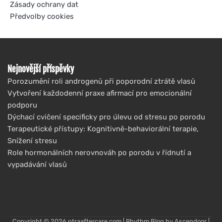
Zásady ochrany dat
Předvolby cookies
Nejnovější příspěvky
Porozumění roli androgenů při poporodní ztrátě vlasů
Vytvoření každodenní praxe afirmací pro emocionální
podporu
Dýchací cvičení specificky pro úlevu od stresu po porodu
Terapeutické přístupy: Kognitivně-behaviorální terapie,
Snížení stresu
Role hormonálních nerovnováh po porodu v řídnutí a
vypadávání vlasů
Copyright © 2026
ntraaftercare.com
| Rhythm Blog by
Ascendoor
|