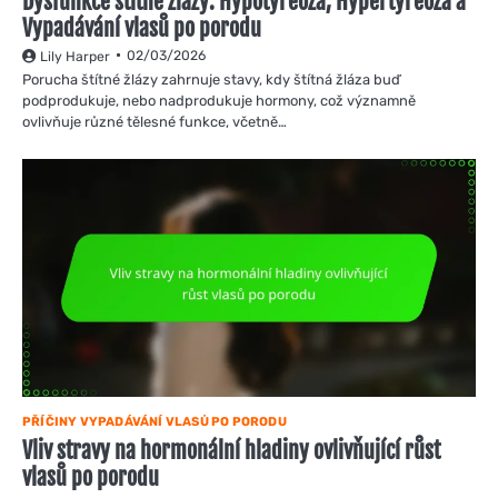
Dysfunkce štítné žlázy: Hypotyreóza, Hypertyreóza a
Vypadávání vlasů po porodu
02/03/2026
Lily Harper
Porucha štítné žlázy zahrnuje stavy, kdy štítná žláza buď
podprodukuje, nebo nadprodukuje hormony, což významně
ovlivňuje různé tělesné funkce, včetně…
PŘÍČINY VYPADÁVÁNÍ VLASŮ PO PORODU
Vliv stravy na hormonální hladiny ovlivňující růst
vlasů po porodu