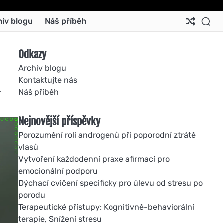
Ab
Co
Co
Pri
Si
Te
hiv blogu
Náš příběh
Us
Us
Pol
Pol
an
Con
Odkazy
Archiv blogu
Kontaktujte nás
.
Náš příběh
Nejnovější příspěvky
Porozumění roli androgenů při poporodní ztrátě
vlasů
Vytvoření každodenní praxe afirmací pro
emocionální podporu
Dýchací cvičení specificky pro úlevu od stresu po
porodu
Terapeutické přístupy: Kognitivně-behaviorální
terapie, Snížení stresu