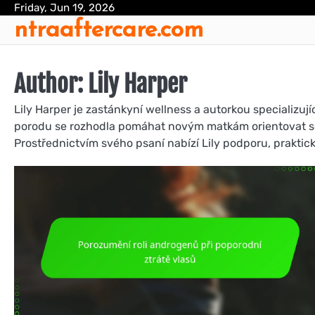
Skip
Friday, Jun 19, 2026
ntraaftercare.com
to
content
Author:
Lily Harper
Lily Harper je zastánkyní wellness a autorkou specializují
porodu se rozhodla pomáhat novým matkám orientovat se
Prostřednictvím svého psaní nabízí Lily podporu, praktick