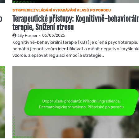
STRATEGIE ZVLÁDÁNÍ VYPADÁVÁNÍ VLASŮ PO PORODU
o
Terapeutické přístupy: Kognitivně-behaviorál
terapie, Snížení stresu
06/03/2026
Lily Harper
Kognitivně-behaviorální terapie (KBT) je cílená psychoterapie,
pomáhá jednotlivcům identifikovat a měnit negativní myšlen
vzorce, zlepšovat regulaci emocí a strategie…