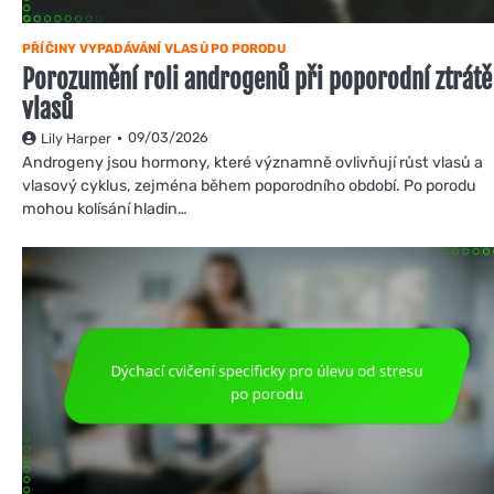
PŘÍČINY VYPADÁVÁNÍ VLASŮ PO PORODU
Porozumění roli androgenů při poporodní ztrátě
vlasů
09/03/2026
Lily Harper
Androgeny jsou hormony, které významně ovlivňují růst vlasů a
vlasový cyklus, zejména během poporodního období. Po porodu
mohou kolísání hladin…