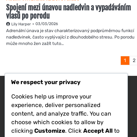
Spojení mezi únavou nadledvin a vypadáváním
vlasů po porodu
03/03/2026
Lily Harper
Adrenální únava je stav charakterizovaný podprůměrnou funkcí
nadledvinek, často vyplývající z dlouhodobého stresu. Po porodu
může mnoho žen zažít tuto…
1
2
We respect your privacy
Nejnovější příspěvky
Cookies help us improve your
Porozumění roli androgenů při poporodní
experience, deliver personalized
ztrátě vlasů
content, and analyze traffic. You can
Vytvoření každodenní praxe afirmací pro
emocionální podporu
choose which cookies to allow by
Dýchací cvičení specificky pro úlevu od
clicking
Customize
. Click
Accept All
to
stresu po porodu