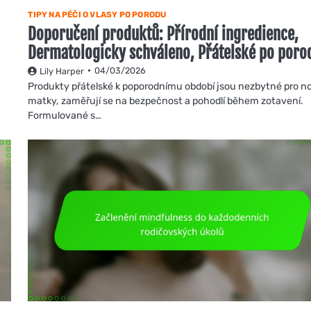
TIPY NA PÉČI O VLASY PO PORODU
Doporučení produktů: Přírodní ingredience,
Dermatologicky schváleno, Přátelské po poro
04/03/2026
Lily Harper
Produkty přátelské k poporodnímu období jsou nezbytné pro n
matky, zaměřují se na bezpečnost a pohodlí během zotavení.
Formulované s…