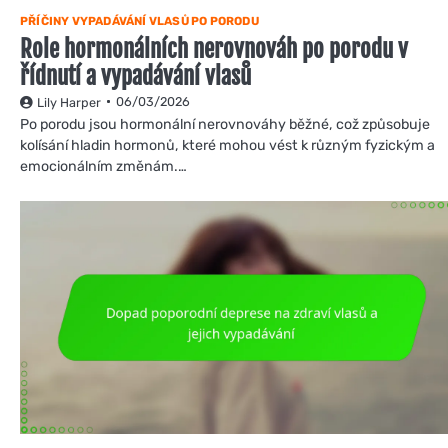
PŘÍČINY VYPADÁVÁNÍ VLASŮ PO PORODU
Role hormonálních nerovnováh po porodu v
řídnutí a vypadávání vlasů
06/03/2026
Lily Harper
Po porodu jsou hormonální nerovnováhy běžné, což způsobuje
kolísání hladin hormonů, které mohou vést k různým fyzickým a
emocionálním změnám.…