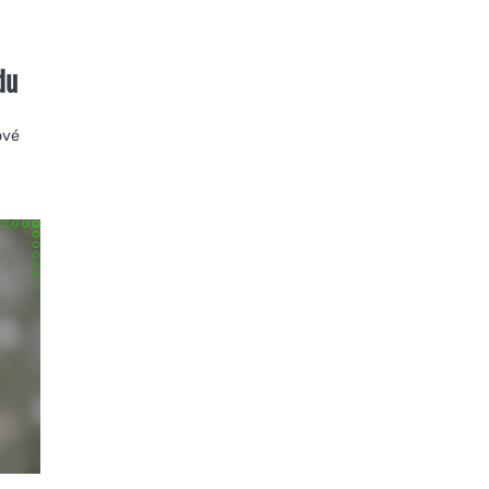
du
ové