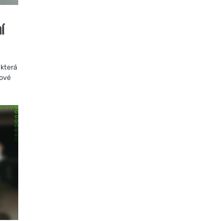
ní
 která
kové