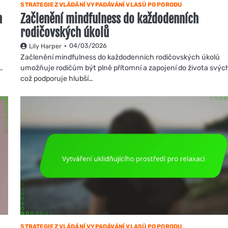
STRATEGIE ZVLÁDÁNÍ VYPADÁVÁNÍ VLASŮ PO PORODU
h
Začlenění mindfulness do každodenních
rodičovských úkolů
04/03/2026
Lily Harper
Začlenění mindfulness do každodenních rodičovských úkolů
…
umožňuje rodičům být plně přítomní a zapojení do života svých
což podporuje hlubší…
STRATEGIE ZVLÁDÁNÍ VYPADÁVÁNÍ VLASŮ PO PORODU