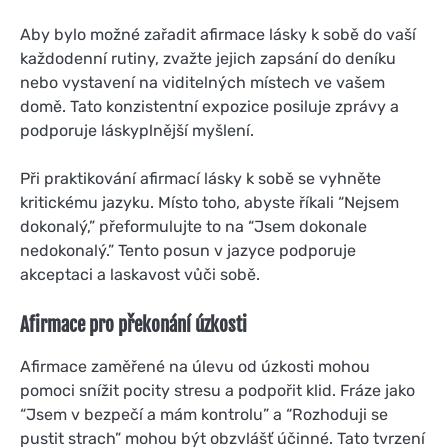
Aby bylo možné zařadit afirmace lásky k sobě do vaší
každodenní rutiny, zvažte jejich zapsání do deníku
nebo vystavení na viditelných místech ve vašem
domě. Tato konzistentní expozice posiluje zprávy a
podporuje láskyplnější myšlení.
Při praktikování afirmací lásky k sobě se vyhněte
kritickému jazyku. Místo toho, abyste říkali “Nejsem
dokonalý,” přeformulujte to na “Jsem dokonale
nedokonalý.” Tento posun v jazyce podporuje
akceptaci a laskavost vůči sobě.
Afirmace pro překonání úzkosti
Afirmace zaměřené na úlevu od úzkosti mohou
pomoci snížit pocity stresu a podpořit klid. Fráze jako
“Jsem v bezpečí a mám kontrolu” a “Rozhoduji se
pustit strach” mohou být obzvlášť účinné. Tato tvrzení