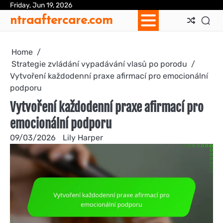
Skip
Friday, Jun 19, 2026
Ab
Con
Coo
Pri
Sit
Te
ntraaftercare.com
to
Us
Us
Pol
Pol
an
content
Con
Home
Strategie zvládání vypadávání vlasů po porodu
Vytvoření každodenní praxe afirmací pro emocionální
podporu
Vytvoření každodenní praxe afirmací pro
emocionální podporu
09/03/2026
Lily Harper