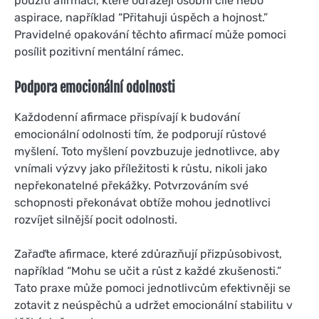
použití afirmací, které odrážejí osobní cíle nebo
aspirace, například “Přitahuji úspěch a hojnost.”
Pravidelné opakování těchto afirmací může pomoci
posílit pozitivní mentální rámec.
Podpora emocionální odolnosti
Každodenní afirmace přispívají k budování
emocionální odolnosti tím, že podporují růstové
myšlení. Toto myšlení povzbuzuje jednotlivce, aby
vnímali výzvy jako příležitosti k růstu, nikoli jako
nepřekonatelné překážky. Potvrzováním své
schopnosti překonávat obtíže mohou jednotlivci
rozvíjet silnější pocit odolnosti.
Zařaďte afirmace, které zdůrazňují přizpůsobivost,
například “Mohu se učit a růst z každé zkušenosti.”
Tato praxe může pomoci jednotlivcům efektivněji se
zotavit z neúspěchů a udržet emocionální stabilitu v