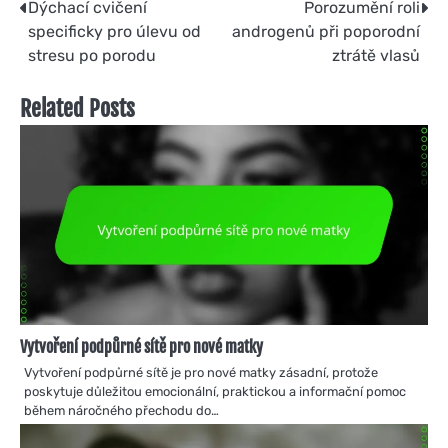
Post
Dýchací cvičení
Porozumění roli
specificky pro úlevu od
androgenů při poporodní
navigation
stresu po porodu
ztrátě vlasů
Related Posts
Vytvoření podpůrné sítě pro nové matky
Vytvoření podpůrné sítě je pro nové matky zásadní, protože
poskytuje důležitou emocionální, praktickou a informační pomoc
během náročného přechodu do…