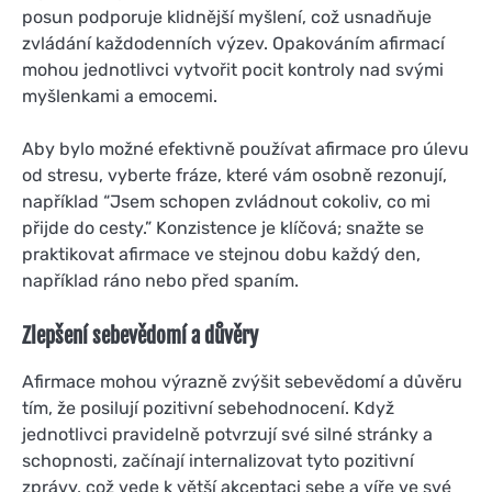
posun podporuje klidnější myšlení, což usnadňuje
zvládání každodenních výzev. Opakováním afirmací
mohou jednotlivci vytvořit pocit kontroly nad svými
myšlenkami a emocemi.
Aby bylo možné efektivně používat afirmace pro úlevu
od stresu, vyberte fráze, které vám osobně rezonují,
například “Jsem schopen zvládnout cokoliv, co mi
přijde do cesty.” Konzistence je klíčová; snažte se
praktikovat afirmace ve stejnou dobu každý den,
například ráno nebo před spaním.
Zlepšení sebevědomí a důvěry
Afirmace mohou výrazně zvýšit sebevědomí a důvěru
tím, že posilují pozitivní sebehodnocení. Když
jednotlivci pravidelně potvrzují své silné stránky a
schopnosti, začínají internalizovat tyto pozitivní
zprávy, což vede k větší akceptaci sebe a víře ve své