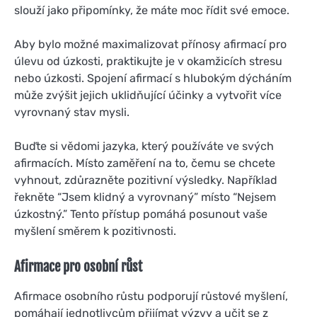
slouží jako připomínky, že máte moc řídit své emoce.
Aby bylo možné maximalizovat přínosy afirmací pro
úlevu od úzkosti, praktikujte je v okamžicích stresu
nebo úzkosti. Spojení afirmací s hlubokým dýcháním
může zvýšit jejich uklidňující účinky a vytvořit více
vyrovnaný stav mysli.
Buďte si vědomi jazyka, který používáte ve svých
afirmacích. Místo zaměření na to, čemu se chcete
vyhnout, zdůrazněte pozitivní výsledky. Například
řekněte “Jsem klidný a vyrovnaný” místo “Nejsem
úzkostný.” Tento přístup pomáhá posunout vaše
myšlení směrem k pozitivnosti.
Afirmace pro osobní růst
Afirmace osobního růstu podporují růstové myšlení,
pomáhají jednotlivcům přijímat výzvy a učit se z