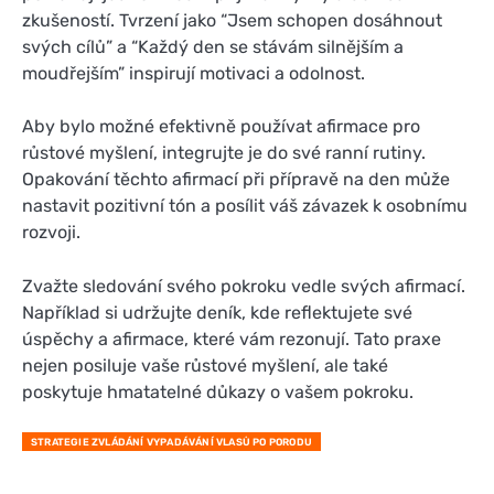
zkušeností. Tvrzení jako “Jsem schopen dosáhnout
svých cílů” a “Každý den se stávám silnějším a
moudřejším” inspirují motivaci a odolnost.
Aby bylo možné efektivně používat afirmace pro
růstové myšlení, integrujte je do své ranní rutiny.
Opakování těchto afirmací při přípravě na den může
nastavit pozitivní tón a posílit váš závazek k osobnímu
rozvoji.
Zvažte sledování svého pokroku vedle svých afirmací.
Například si udržujte deník, kde reflektujete své
úspěchy a afirmace, které vám rezonují. Tato praxe
nejen posiluje vaše růstové myšlení, ale také
poskytuje hmatatelné důkazy o vašem pokroku.
STRATEGIE ZVLÁDÁNÍ VYPADÁVÁNÍ VLASŮ PO PORODU