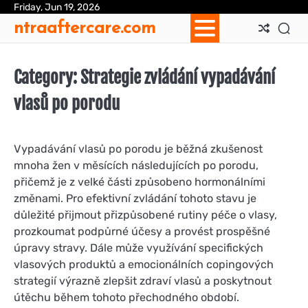
Skip
Friday, Jun 19, 2026
Ab
Con
Coo
Pri
Sit
Te
ntraaftercare.com
to
Us
Us
Pol
Pol
an
content
Con
Category:
Strategie zvládání vypadávání
vlasů po porodu
Vypadávání vlasů po porodu je běžná zkušenost
mnoha žen v měsících následujících po porodu,
přičemž je z velké části způsobeno hormonálními
změnami. Pro efektivní zvládání tohoto stavu je
důležité přijmout přizpůsobené rutiny péče o vlasy,
prozkoumat podpůrné účesy a provést prospěšné
úpravy stravy. Dále může využívání specifických
vlasových produktů a emocionálních copingových
strategií výrazně zlepšit zdraví vlasů a poskytnout
útěchu během tohoto přechodného období.