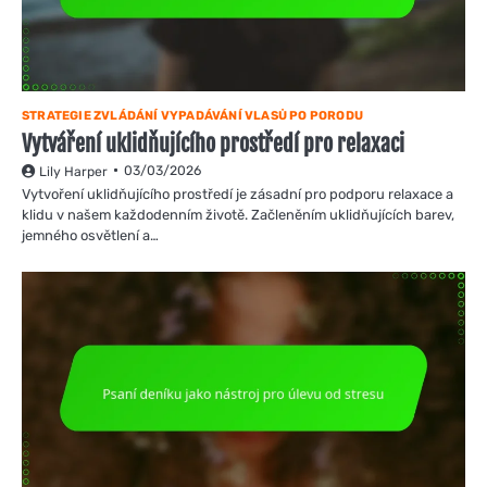
STRATEGIE ZVLÁDÁNÍ VYPADÁVÁNÍ VLASŮ PO PORODU
Vytváření uklidňujícího prostředí pro relaxaci
03/03/2026
Lily Harper
Vytvoření uklidňujícího prostředí je zásadní pro podporu relaxace a
klidu v našem každodenním životě. Začleněním uklidňujících barev,
jemného osvětlení a…