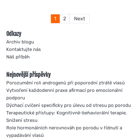
Posts
1
2
Next
pagination
Odkazy
Archiv blogu
Kontaktujte nás
Náš příběh
Nejnovější příspěvky
Porozumění roli androgenů při poporodní ztrátě vlasů
Vytvoření každodenní praxe afirmací pro emocionální
podporu
Dýchací cvičení specificky pro úlevu od stresu po porodu
Terapeutické přístupy: Kognitivně-behaviorální terapie,
Snížení stresu
Role hormonálních nerovnováh po porodu v řídnutí a
vypadávání vlasů