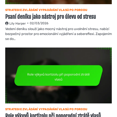
STRATEGIE ZVLÁDÁNÍ VYPADÁVÁNÍ VLASŮ PO PORODU
Psaní deníku jako nástroj pro úlevu od stresu
02/03/2026
Lily Harper
Vedení deníku slouží jako mocný nástroj pro uvolnění stresu, nabízí
bezpečný prostor pro emocionální vyjádření a sebereflexi. Zapojením
se do…
STRATEGIE ZVLÁDÁNÍ VYPADÁVÁNÍ VLASŮ PO PORODU
Role výkyvů kortizolu při poporodní ztrátě vlasů