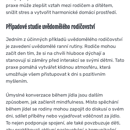
praxe může zlepšit vztah mezi rodičem a dítětem,
snížit stres a vytvořit harmonické domácí prostředí.
Případové studie uvědomělého rodičovství
Jedním z účinných příkladů uvědomělého rodičovství
je zavedení uvědomělé ranní rutiny. Rodiče mohou
začít den tím, že si na chvíli hluboce dýchají a
stanovují si záměry před interakcí se svými dětmi. Tato
praxe pomáhá vytvářet klidnou atmosféru, která
umožňuje všem přistupovat k dni s pozitivním
myšlením.
Úmyslné konverzace během jídla jsou dalším
způsobem, jak začlenit mindfulness. Místo spěchání
během jídel se rodiny mohou zapojit do diskusí o svém
dni, sdílet příběhy nebo vyjadřovat vděčnost za jídlo.
To nejen podporuje spojení, ale také povzbuzuje děti,
aby praktikovali aktivní naslouchání a komunikační