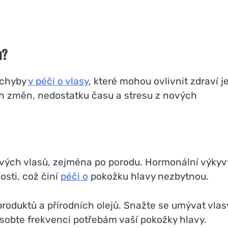
u?
 chyby
v péči o vlasy
, které mohou ovlivnit zdraví j
ch změn, nedostatku času a stresu z nových
ravých vlasů, zejména po porodu. Hormonální výkyv
sti, což činí
péči o
pokožku hlavy nezbytnou.
roduktů a přírodních olejů. Snažte se umývat vlas
ůsobte frekvenci potřebám vaší pokožky hlavy.