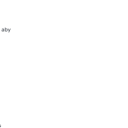
, aby
ž