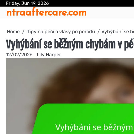
Skip
Friday, Jun 19, 2026
ntraaftercare.com
to
content
Home
Tipy na péči o vlasy po porodu
Vyhýbání se b
Vyhýbání se běžným chybám v péč
12/02/2026
Lily Harper