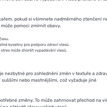
lékařem, pokud si všimnete nadměrného ztenčení n
, může pomoci zmírnit obavy.
času.
tné kyseliny pro podporu zdraví vlasů.
e stres může zhoršit vypadávání vlasů.
 je nezbytné pro zohlednění změn v textuře a zdrav
ají suššími nebo mastnějšími, což vyžaduje jiné
potřebné změny. To může zahrnovat přechod na ví
 na základě stavu vašich vlasů.