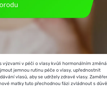
 výzvami v péči o vlasy kvůli hormonálním změn
jmout jemnou rutinu péče o vlasy, upřednostnit
adávání vlasů, aby se udržely zdravé vlasy. Zaměř
nové matky tuto přechodnou fázi zvládnout s dův