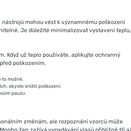
h nástrojů mohou vést k významnému poškození
nitelné. Je důležité minimalizovat vystavení teplu
m. Když už teplo používáte, aplikujte ochranný
y před poškozením.
e to možné.
ch, abyste snížili poškození.
lasům pauzu.
rmonálním změnám, ale rozpoznání vzorců může
noho žen zažívá vypadávání vlasů přibližně tři a