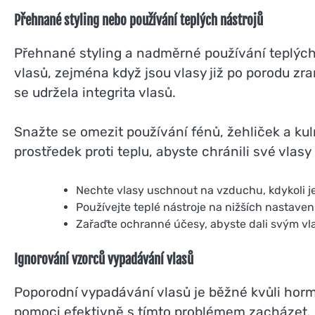
Přehnané styling nebo používání teplých nástrojů
Přehnané styling a nadměrné používání teplýc
vlasů, zejména když jsou vlasy již po porodu zra
se udržela integrita vlasů.
Snažte se omezit používání fénů, žehliček a kul
prostředek proti teplu, abyste chránili své vlas
Nechte vlasy uschnout na vzduchu, kdykoli j
Používejte teplé nástroje na nižších nastavení
Zařaďte ochranné účesy, abyste dali svým v
Ignorování vzorců vypadávání vlasů
Poporodní vypadávání vlasů je běžné kvůli ho
pomoci efektivně s tímto problémem zacházet. M