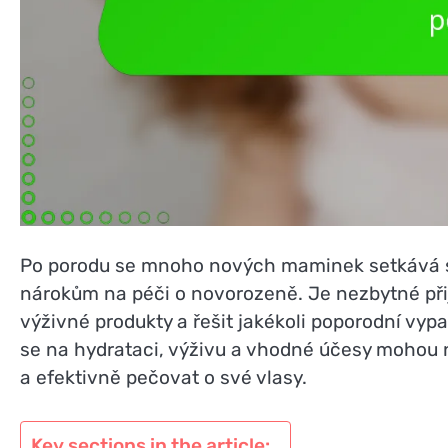
Po porodu se mnoho nových maminek setkává s
nárokům na péči o novorozeně. Je nezbytné při
výživné produkty a řešit jakékoli poporodní vyp
se na hydrataci, výživu a vhodné účesy mohou 
a efektivně pečovat o své vlasy.
Key sections in the article: