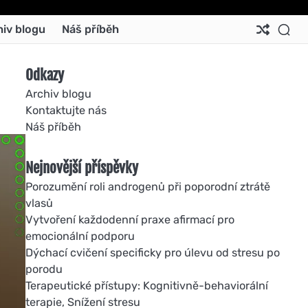
Ab
Co
Co
Pri
Si
Te
hiv blogu
Náš příběh
Us
Us
Pol
Pol
an
Con
Odkazy
Archiv blogu
Kontaktujte nás
Náš příběh
Nejnovější příspěvky
Porozumění roli androgenů při poporodní ztrátě
vlasů
Vytvoření každodenní praxe afirmací pro
emocionální podporu
Dýchací cvičení specificky pro úlevu od stresu po
porodu
Terapeutické přístupy: Kognitivně-behaviorální
terapie, Snížení stresu